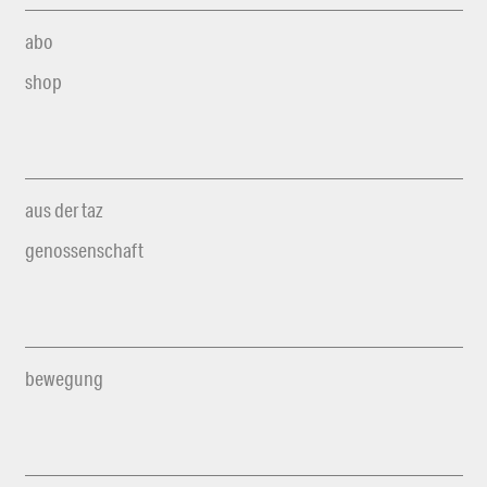
abo
shop
aus der taz
genossenschaft
bewegung