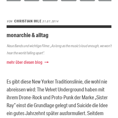
CHRISTIAN IHLE
VON
31.07.2014
monarchie & alltag
Neue Bands und wichtige Filme: „As long as the music’s loud enough, we won’t
hear the world falling apart“.
mehr über diesen blog
Es gibt diese New Yorker Traditionslinie, die wohl nie
abreissen wird: The Velvet Underground haben mit
ihrem Drone-Rock und Proto-Punk der Marke „Sister
Ray“ einst die Grundlage gelegt und Suicide die Idee
ein gutes Jahrzehnt später ausformuliert. Seitdem