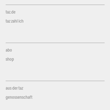
taz.de
taz zahl ich
abo
shop
aus der taz
genossenschaft