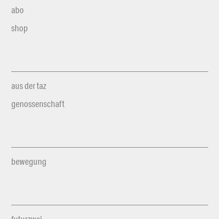
abo
shop
aus der taz
genossenschaft
bewegung