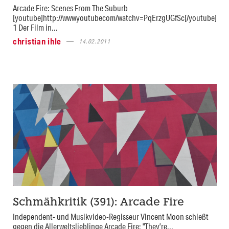
Arcade Fire: Scenes From The Suburb
[youtube]http://wwwyoutubecom/watchv=PqErzgUGfSc[/youtube]
1 Der Film in...
christian ihle
14.02.2011
Schmähkritik (391): Arcade Fire
Independent- und Musikvideo-Regisseur Vincent Moon schießt
gegen die Allerweltslieblinge Arcade Fire: "They’re...