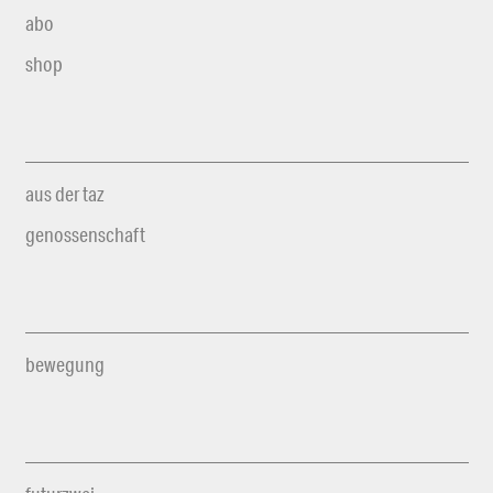
abo
shop
aus der taz
genossenschaft
bewegung