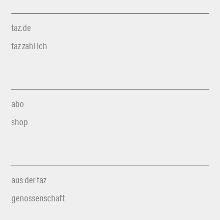
taz.de
taz zahl ich
abo
shop
aus der taz
genossenschaft