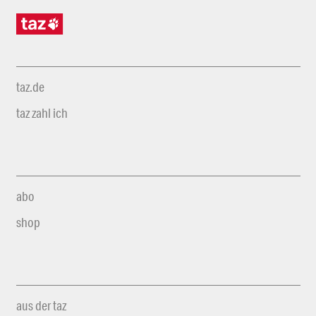
taz.de
taz zahl ich
abo
shop
aus der taz