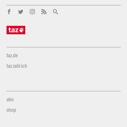
taz.de
taz zahl ich
abo
shop