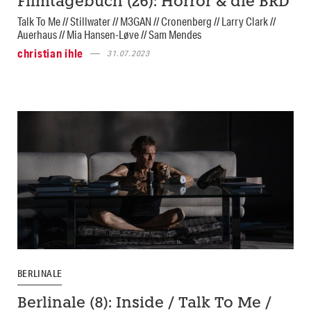
Filmtagebuch (26): Horror & die BRD
Talk To Me // Stillwater // M3GAN // Cronenberg // Larry Clark //
Auerhaus // Mia Hansen-Løve // Sam Mendes
christian ihle
31.07.2023
BERLINALE
Berlinale (8): Inside / Talk To Me /