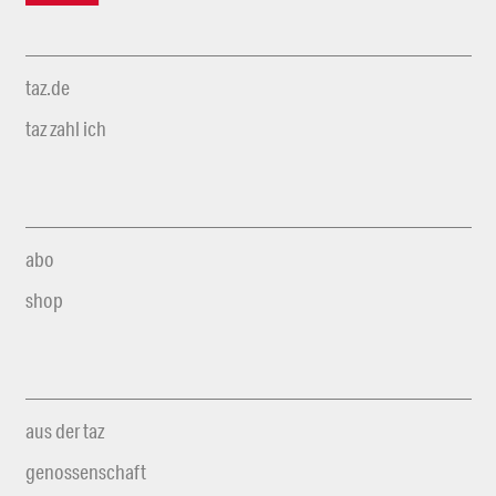
taz.de
taz zahl ich
abo
shop
aus der taz
genossenschaft