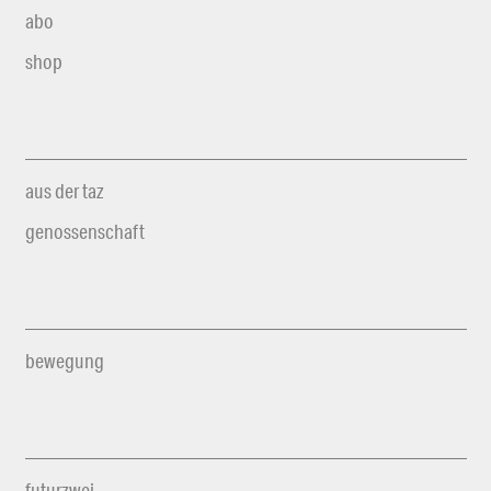
abo
shop
aus der taz
genossenschaft
bewegung
futurzwei