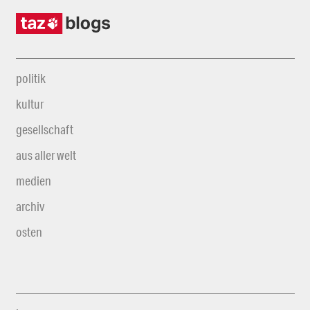
politik
kultur
gesellschaft
aus aller welt
medien
archiv
osten