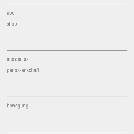
abo
shop
aus der taz
genossenschaft
bewegung