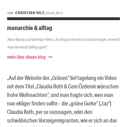
CHRISTIAN IHLE
VON
02.02.2011
monarchie & alltag
Neue Bands und wichtige Filme: „As long as the music’s loud enough, we won’t
hear the world falling apart“.
mehr über diesen blog
„Auf der Website der „Grünen“ lief tagelang ein Video
mit dem Titel „Claudia Roth & Cem Özdemir wünschen
frohe Weihnachten“, und man fragte sich, wen man
nun ekliger finden sollte – die „grüne Gurke“ („taz“)
Claudia Roth, per se sozusagen, oder den
schwäbischen Vorzeigemigranten, wie er sich an das