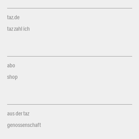
taz.de
taz zahl ich
abo
shop
aus der taz
genossenschaft