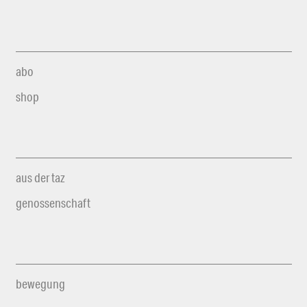
abo
shop
aus der taz
genossenschaft
bewegung