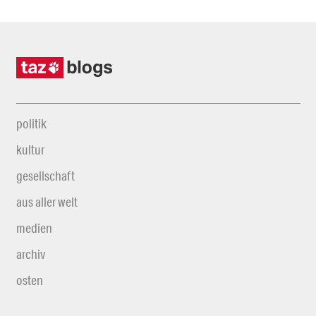
politik
kultur
gesellschaft
aus aller welt
medien
archiv
osten