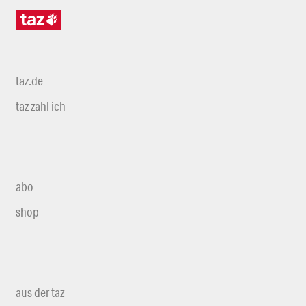
taz.de
taz zahl ich
abo
shop
aus der taz