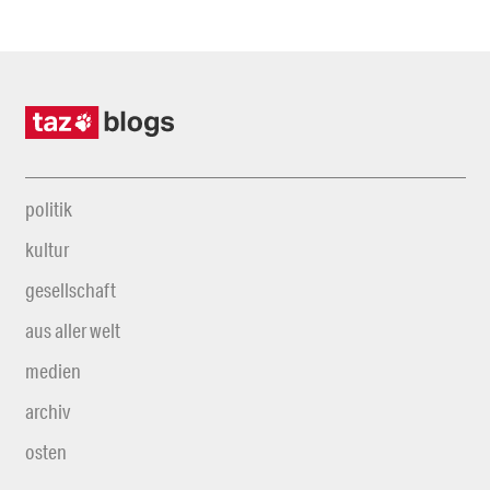
politik
kultur
gesellschaft
aus aller welt
medien
archiv
osten