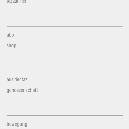
taz zahl ich
abo
shop
aus der taz
genossenschaft
bewegung