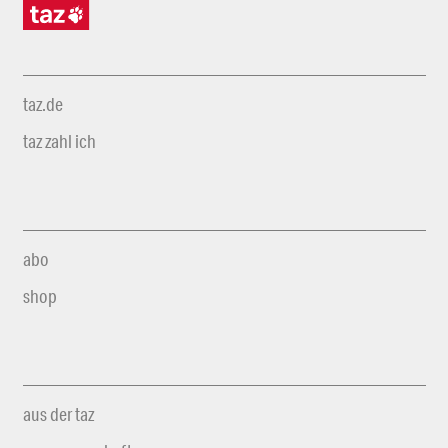
taz.de
taz zahl ich
abo
shop
aus der taz