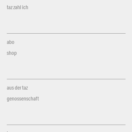
taz zahl ich
abo
shop
aus der taz
genossenschaft