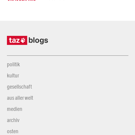
politik
kultur
gesellschaft
aus aller welt
medien
archiv
osten