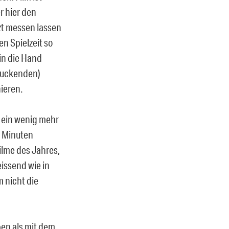
r hier den
tzt messen lassen
n Spielzeit so
 in die Hand
ruckenden)
nieren.
 ein wenig mehr
g Minuten
ilme des Jahres,
eissend wie in
m nicht die
en als mit dem