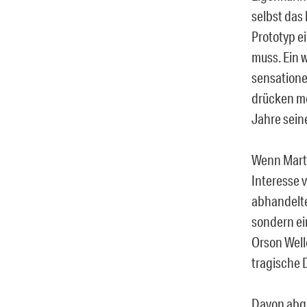
selbst das 
Prototyp ei
muss. Ein 
sensationel
drücken mö
Jahre seine
Wenn Marti
Interesse 
abhandelte,
sondern ei
Orson Well
tragische 
Davon abge