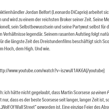
Aktienhändler Jordan Belfort (Leonardo DiCaprio) arbeitet sic
h und wird zu einem der reichsten Broker seiner Zeit. Seine 
onell, sein Selbstbewusstsein und seine Partywut selbst für d
 Verhältnisse legendär. Seinem rasanten Aufstieg folgt natür
 für die längste Zeit des Dreistundenfilms beschäftigt sich Sc
m Hoch, dem High. Und wie.
http://www.youtube.com/watch?v=iszwuX1AK6A[/youtube]
ch: ich hätte nicht gegelaubt, dass Martin Scorsese
so einen F
t nur, dass es der beste Scorsese seit langer, langer Zeit ist,
„Wolf Of Wall Street“ geworden ist. Eine einzige Feier des Ab