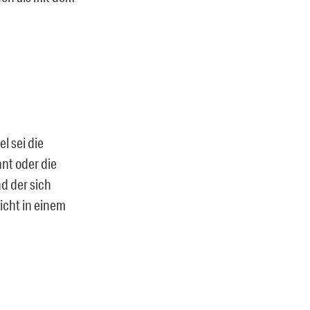
l sei die
nt oder die
d der sich
nicht in einem