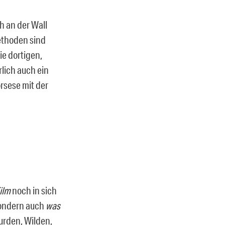
h an der Wall
Methoden sind
ie dortigen,
lich auch ein
orsese mit der
ilm
noch in sich
 sondern auch
was
surden, Wilden,