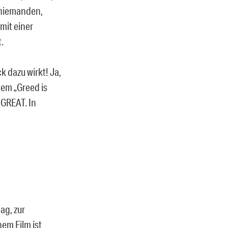
, niemanden,
mit einer
.
k dazu wirkt! Ja,
nem „Greed is
 GREAT. In
ag, zur
em Film ist