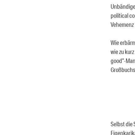
Unbändigen
political 
Vehemenz a
Wie erbärm
wie zu kurz
good“-Mant
Großbuchs
Selbst die
Eigenkarik