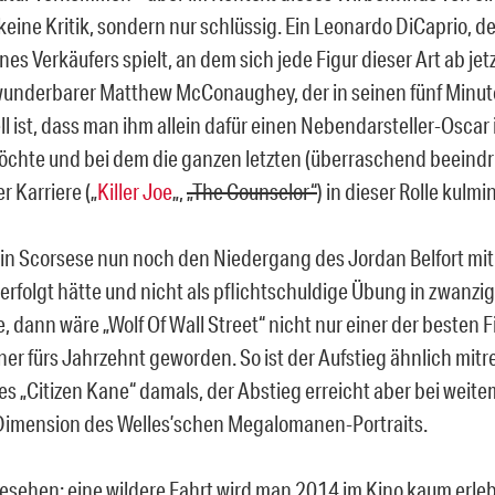
keine Kritik, sondern nur schlüssig. Ein Leonardo DiCaprio, de
nes Verkäufers spielt, an dem sich jede Figur dieser Art ab je
wunderbarer Matthew McConaughey, der in seinen fünf Minute
l ist, dass man ihm allein dafür einen Nebendarsteller-Oscar
chte und bei dem die ganzen letzten (überraschend beeind
r Karriere („
Killer Joe
„,
„The Counselor“
) in dieser Rolle kulmi
n Scorsese nun noch den Niedergang des Jordan Belfort mit
verfolgt hätte und nicht als pflichtschuldige Übung in zwanzi
 dann wäre „Wolf Of Wall Street“ nicht nur einer der besten F
ner fürs Jahrzehnt geworden. So ist der Aufstieg ähnlich mitr
es „Citizen Kane“ damals, der Abstieg erreicht aber bei weite
Dimension des Welles’schen Megalomanen-Portraits.
sehen: eine wildere Fahrt wird man 2014 im Kino kaum erleb