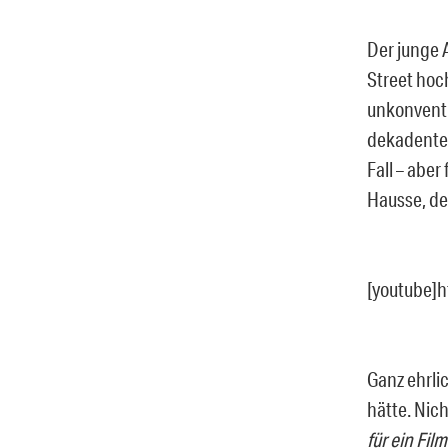
Der junge 
Street hoc
unkonventi
dekadenten
Fall – aber
Hausse, de
[youtube]
Ganz ehrli
hätte. Nich
für ein Film