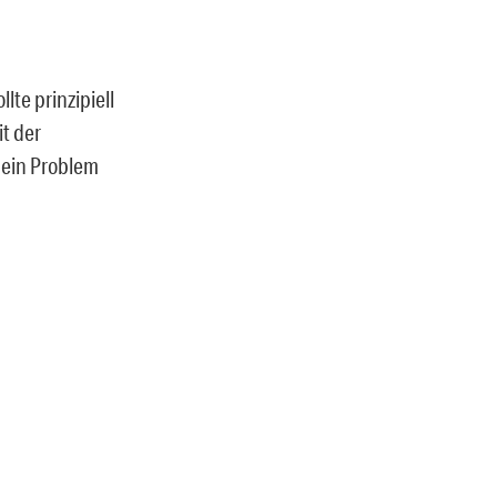
lte prinzipiell
t der
 ein Problem