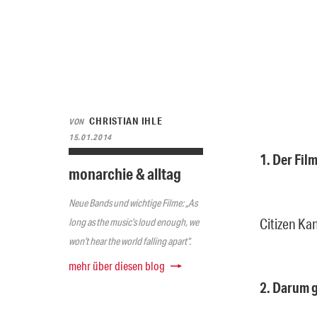
CHRISTIAN IHLE
VON
15.01.2014
1. Der Film
monarchie & alltag
Neue Bands und wichtige Filme: „As
Citizen Ka
long as the music’s loud enough, we
won’t hear the world falling apart“.
mehr über diesen blog
2. Darum g