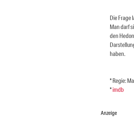
Die Frage 
Man darf si
den Hedoni
Darstellun
haben.
* Regie: M
*
imdb
Anzeige