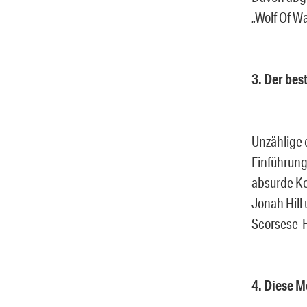
„Wolf Of Wa
3. Der be
Unzählige 
Einführung
absurde Ko
Jonah Hill 
Scorsese-F
4. Diese 