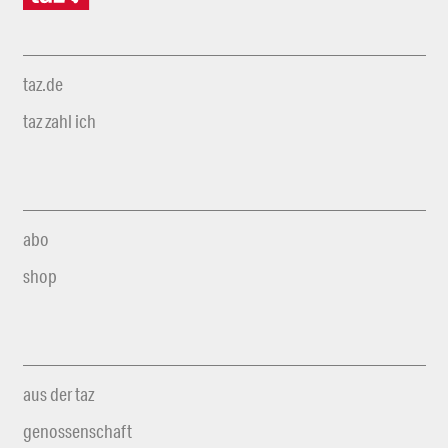
taz.de
taz zahl ich
abo
shop
aus der taz
genossenschaft