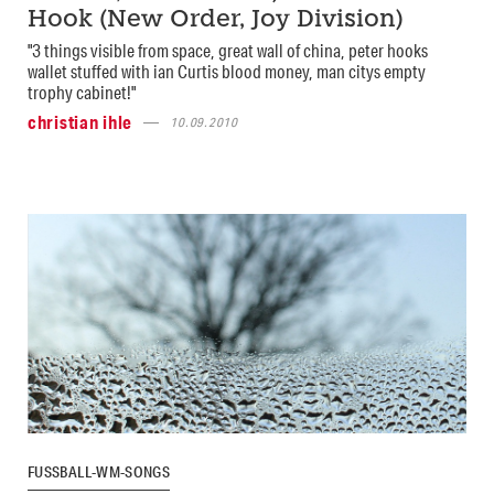
Hook (New Order, Joy Division)
"3 things visible from space, great wall of china, peter hooks
wallet stuffed with ian Curtis blood money, man citys empty
trophy cabinet!"
christian ihle
10.09.2010
FUSSBALL-WM-SONGS