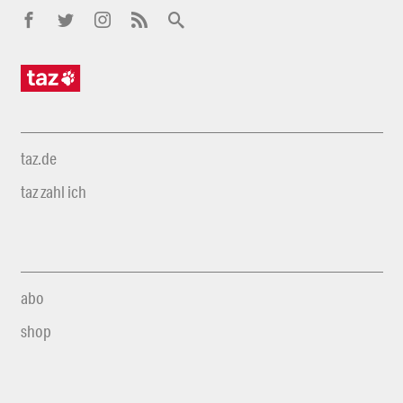
taz.de
taz zahl ich
abo
shop