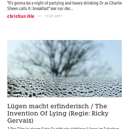
"It's gonna be a night of partying and heavy drinking Or as Charlie
Sheen calls it: breakfast" war nur der...
christian ihle
17.01.2011
Lügen macht erfinderisch / The
Invention Of Lying (Regie: Ricky
Gervais)
1 Der Film in einem Satz: Es gibt ein richtiges Lügen im Falschen