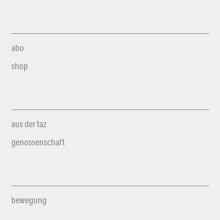
abo
shop
aus der taz
genossenschaft
bewegung