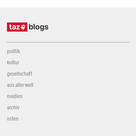
politik
kultur
gesellschaft
aus aller welt
medien
archiv
osten