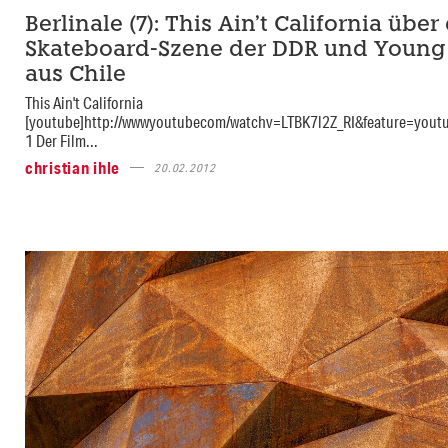
Berlinale (7): This Ain’t California über
Skateboard-Szene der DDR und Young
aus Chile
This Ain't California
[youtube]http://wwwyoutubecom/watchv=LTBK7l2Z_RI&feature=youtu
1 Der Film...
christian ihle
20.02.2012