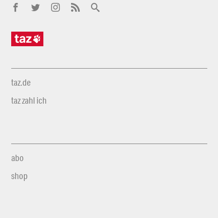
taz.de
taz zahl ich
abo
shop