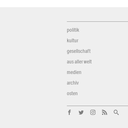
politik
kultur
gesellschaft
aus aller welt
medien
archiv
osten