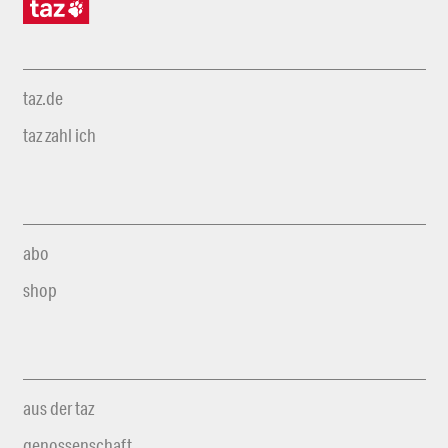
taz.de
taz zahl ich
abo
shop
aus der taz
genossenschaft