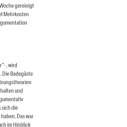
r Woche gereinigt
el Mehrkosten
Argumentation
- , wird
. Die Badegäste
örungstheorien
 halten und
rgumentativ
 sich die
n haben. Das war
uch im Hinblick