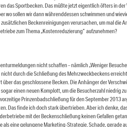
ren das Sportbecken. Das müßte jetzt eigentlich öfters in de
er wo sollen wir dann währenddessen schwimmen und wievi
 zusätzlichen Beckenreinigungen verursachen, um mal die 
betriebe zum Thema „Kostenreduzierung“ aufzunehmen?
enturmeldungen nicht schaffen – nämlich „Weniger Besucher“
h nicht durch die Schließung des Mehrzweckbeckens erreicht
t über das geschlossene Becken. Die Anhänger der Verschw
ogar einen neuen Komplott, um die Besucherzahl niedrig zu
 vorzeitige Prinzenbadschließung für den September 2013 a
en. Das finde ich doch stark übertrieben. Aber ich denke, das
äderbetriebe mit der Beckenschließung keinen Gefallen geta
re als eine gelungene Marketing-Strategie. Schade, gerade a