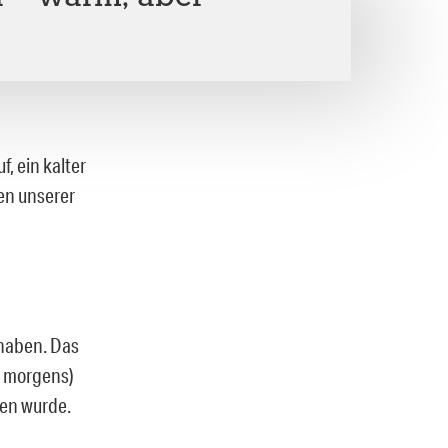
, ein kalter
en unserer
 haben. Das
t morgens)
en wurde.