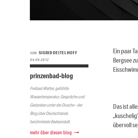
Ein paar T
SIGRID DEITELHOFF
VON
Bergsee zu
04.09.2012
Eisschwim
prinzenbad-blog
Freibad-Wetter, gefühlte
Wassertemperatur, Gespräche und
Gedanken unter der Dusche – der
Das ist al
Blog über Deutschlands
„kuschelig
berühmteste Badeanstalt.
übervoll 
mehr über diesen blog