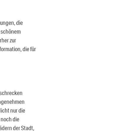
dungen, die
i schönem
rher zur
ormation, die für
bschrecken
 angenehmen
icht nur die
noch die
dern der Stadt,