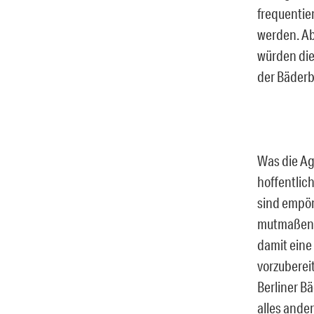
frequentie
werden. Ab
würden die
der Bäder
Was die Ag
hoffentlic
sind empör
mutmaßen s
damit eine
vorzubereit
Berliner B
alles ande