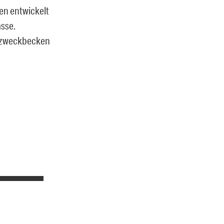
ren entwickelt
asse.
rzweckbecken