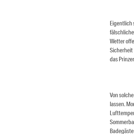
Eigentlich
fälschlich
Wetter offe
Sicherheit 
das Prinze
Von solch
lassen. Mo
Lufttemper
Sommerbad
Badegäste 