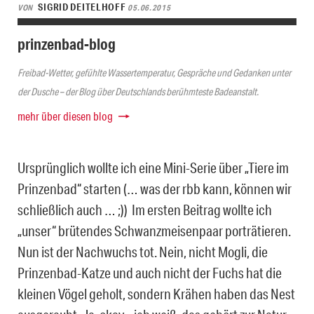
SIGRID DEITELHOFF
VON
05.06.2015
prinzenbad-blog
Freibad-Wetter, gefühlte Wassertemperatur, Gespräche und Gedanken unter
der Dusche – der Blog über Deutschlands berühmteste Badeanstalt.
mehr über diesen blog
Ursprünglich wollte ich eine Mini-Serie über „Tiere im
Prinzenbad“ starten (… was der rbb kann, können wir
schließlich auch … ;)) Im ersten Beitrag wollte ich
„unser“ brütendes Schwanzmeisenpaar porträtieren.
Nun ist der Nachwuchs tot. Nein, nicht Mogli, die
Prinzenbad-Katze und auch nicht der Fuchs hat die
kleinen Vögel geholt, sondern Krähen haben das Nest