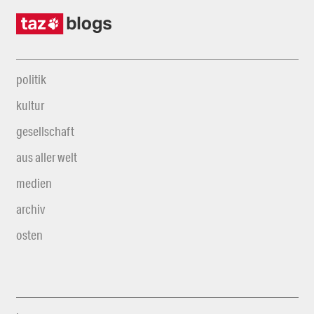
politik
kultur
gesellschaft
aus aller welt
medien
archiv
osten