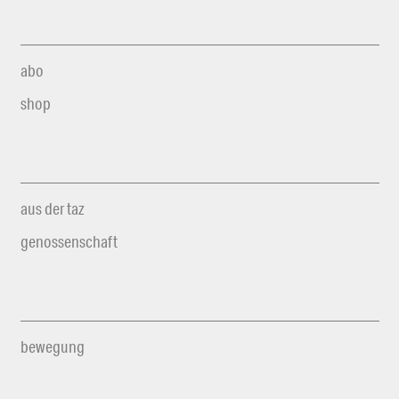
abo
shop
aus der taz
genossenschaft
bewegung