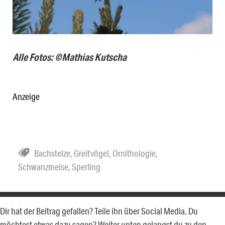
Alle Fotos: ©Mathias Kutscha
Anzeige
Bachstelze
,
Greifvögel
,
Ornithologie
,
Schwanzmeise
,
Sperling
Dir hat der Beitrag gefallen? Teile ihn über Social Media. Du
möchtest etwas dazu sagen? Weiter unten gelangst du zu den