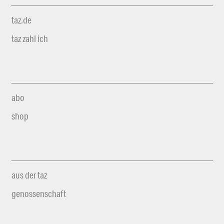
taz.de
taz zahl ich
abo
shop
aus der taz
genossenschaft