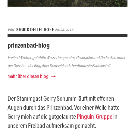
SIGRID DEITELHOFF
VON
29.08.2018
prinzenbad-blog
Freibad-Wetter, gefühlte Wassertemperatur, Gespräche und Gedanken unter
der Dusche – der Blog über Deutschlands berühmteste Badeanstalt.
mehr über diesen blog
Der Stammgast Gerry Schumm läuft mit offenen
Augen durch das Prinzenbad. Vor einer Weile hatte
Gerry mich auf die gutgelaunte
Pinguin-Gruppe
in
unserem Freibad aufmerksam gemacht.