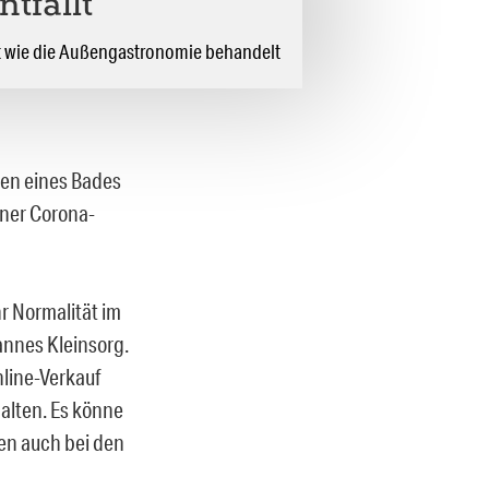
ntfällt
t wie die Außengastronomie behandelt
ten eines Bades
iner Corona-
r Normalität im
annes Kleinsorg.
line-Verkauf
alten. Es könne
en auch bei den