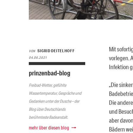
Mit sofort
SIGRID DEITELHOFF
VON
vorlegen. 
04.06.2021
Infektion 
prinzenbad-blog
„Die sinke
Freibad-Wetter, gefühlte
Badebetrie
Wassertemperatur, Gespräche und
Gedanken unter der Dusche – der
Die andere
Blog über Deutschlands
und Besuch
berühmteste Badeanstalt.
aber davon
mehr über diesen blog
Bädern wei