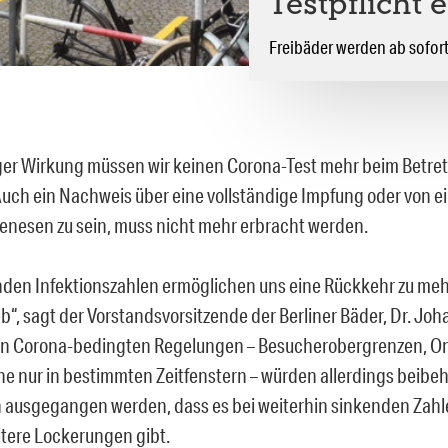
Testpflicht e
Freibäder werden ab sofor
iger Wirkung müssen wir keinen Corona-Test mehr beim Betre
Auch ein Nachweis über eine vollständige Impfung oder von e
genesen zu sein, muss nicht mehr erbracht werden.
nden Infektionszahlen ermöglichen uns eine Rückkehr zu meh
b“, sagt der Vorstandsvorsitzende der Berliner Bäder, Dr. Joh
n Corona-bedingten Regelungen – Besucherobergrenzen, On
e nur in bestimmten Zeitfenstern – würden allerdings beibeh
 ausgegangen werden, dass es bei weiterhin sinkenden Zahl
tere Lockerungen gibt.