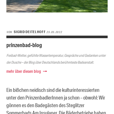
SIGRID DEITELHOFF
VON
25.05.2022
prinzenbad-blog
Freibad-Wetter, gefühlte Wassertemperatur, Gespräche und Gedanken unter
der Dusche – der Blog über Deutschlands berühmteste Badeanstalt.
mehr über diesen blog
Ein bißchen neidisch sind die kulturinteressierten
unter den PrinzenbadlerInnen ja schon – obwohl: Wir
gönnen es den Badegästen des Steglitzer
Sommerbads Am Insulaner. Die Bäderbetriebe haben