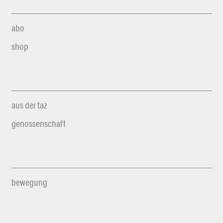
abo
shop
aus der taz
genossenschaft
bewegung