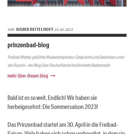
SIGRID DEITELHOFF
VON
24.04.2023
prinzenbad-blog
Freibad-Wetter, gefühlte Wassertemperatur, Gespräche und Gedanken unter
der Dusche – der Blog über Deutschlands berühmteste Badeanstalt.
mehr über diesen blog
Bald ist es so weit. Endlich! Wir haben sie
herbeigesehnt: Die Sommersaison 2023!
Das Prinzenbad startet am 30. April in die Freibad-
Saison. Viele haben sich schon vorbereitet, in dem sie