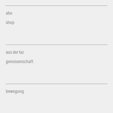
abo
shop
aus der taz
genossenschaft
bewegung