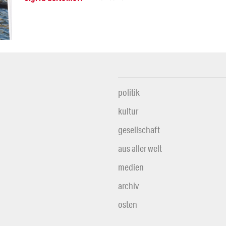
politik
kultur
gesellschaft
aus aller welt
medien
archiv
osten