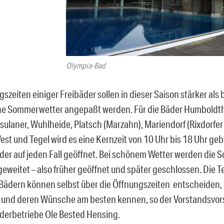
Olympia-Bad
szeiten einiger Freibäder sollen in dieser Saison stärker als 
he Sommerwetter angepaßt werden. Für die Bäder Humboldth
sulaner, Wuhlheide, Platsch (Marzahn), Mariendorf (Rixdorfer
st und Tegel wird es eine Kernzeit von 10 Uhr bis 18 Uhr gebe
äder auf jeden Fall geöffnet. Bei schönem Wetter werden di
geweitet – also früher geöffnet und später geschlossen. Die 
 Bädern können selbst über die Öffnungszeiten entscheiden, d
und deren Wünsche am besten kennen, so der Vorstandsvors
äderbetriebe Ole Bested Hensing.