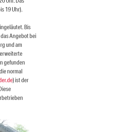
20 Uhr. Das
is 19 Uhr).
ngeläutet. Bis
, das Angebot bei
erg und am
erweiterte
en gefunden
die normal
er.de
) ist der
Diese
erbetrieben