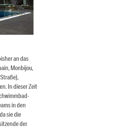
bisher an das
ain, Monbijou,
 Straße),
n. In dieser Zeit
e Schwimmbad-
Teams in den
a sie die
itzende der