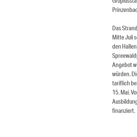
Gropiussta
Prinzenbad 
Das Strand
Mitte Juli 
den Hallen
Spreewaldp
Angebot wü
würden. Di
tariflich 
15. Mai. V
Ausbildung
finanziert.