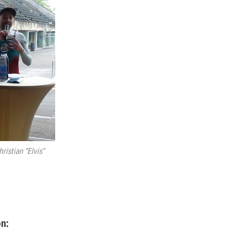
ristian “Elvis”
on: