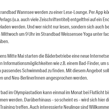
Strandbad Wannsee werden zu einer Lese-Lounge. Per App kön
erlags (u.a. auch viele Zeischriftentitel) entgeltfrei auf ein E
laden werden. Und wer nicht nur lesen, sondern sich auch 
 Mittwoch um 9 Uhr im Strandbad Weissensee Yoga unter fac
üben.
tens Mitte Mai starten die Bäderbetriebe eine neue Internetse
en Informationsmöglichkeiten wie z.B. einem Bad-Finder, um 
in passendes Schwimmbad zu finden. Mit diesem Angebot sol
en und Neu-BerlinerInnen angesprochen werden.
ad im Olympiastadion kann einmal im Monat bei Flutlicht bi
n werden. Darüberhinaus – so scheint es – wird sich hier d
Training treffen. Auch interessierte Neulinge sind Willkomme