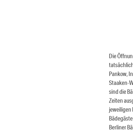
Die Öffnung
tatsächlic
Pankow, In
Staaken-We
sind die B
Zeiten aus
jeweiligen
Bädegäste 
Berliner B