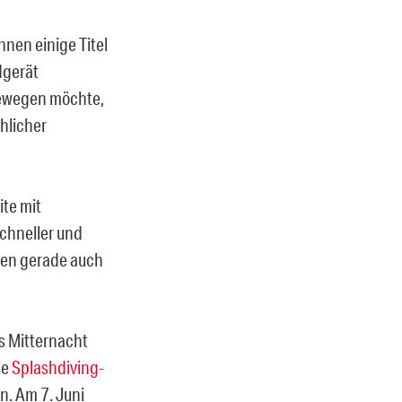
nen einige Titel
ndgerät
bewegen möchte,
hlicher
ite mit
schneller und
len gerade auch
s Mitternacht
ie
Splashdiving-
n. Am 7. Juni