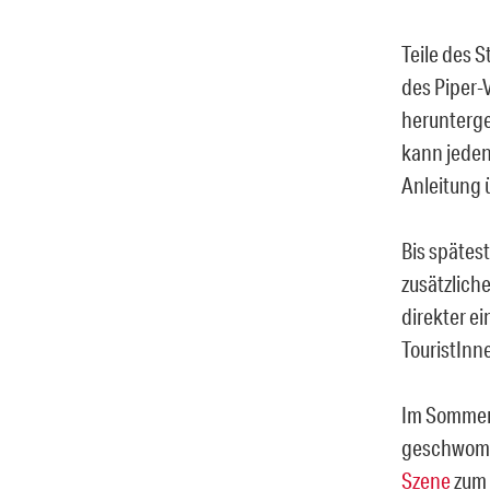
Teile des 
des Piper-V
herunterge
kann jeden
Anleitung 
Bis spätes
zusätzlich
direkter e
TouristInn
Im Sommerb
geschwomme
Szene
zum 