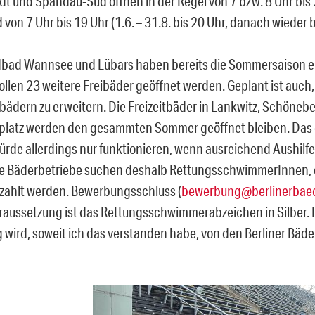
dt und Spandau-Süd öffnen in der Regel von 7 bzw. 8 Uhr bis 
von 7 Uhr bis 19 Uhr (1.6. – 31.8. bis 20 Uhr, danach wieder b
bad Wannsee und Lübars haben bereits die Sommersaison ei
sollen 23 weitere Freibäder geöffnet werden. Geplant ist auch
bädern zu erweitern. Die Freizeitbäder in Lankwitz, Schöneb
latz werden den gesammten Sommer geöffnet bleiben. Das 
rde allerdings nur funktionieren, wenn ausreichend Aushilf
e Bäderbetriebe suchen deshalb RettungsschwimmerInnen, 
bezahlt werden. Bewerbungsschluss (
bewerbung@berlinerbaed
oraussetzung ist das Rettungsschwimmerabzeichen in Silber. 
 wird, soweit ich das verstanden habe, von den Berliner Bäd