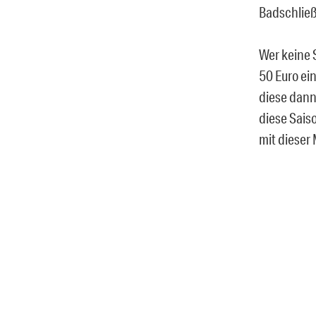
Badschließu
Wer keine 
50 Euro ei
diese dann
diese Sais
mit dieser