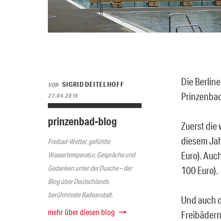
Die Berlin
SIGRID DEITELHOFF
VON
Prinzenbad
27.04.2015
prinzenbad-blog
Zuerst die
diesem Jah
Freibad-Wetter, gefühlte
Euro). Auc
Wassertemperatur, Gespräche und
Gedanken unter der Dusche – der
100 Euro).
Blog über Deutschlands
berühmteste Badeanstalt.
Und auch d
mehr über diesen blog
Freibädern.