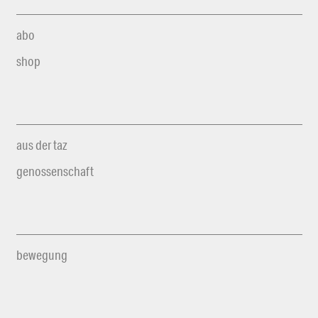
abo
shop
aus der taz
genossenschaft
bewegung