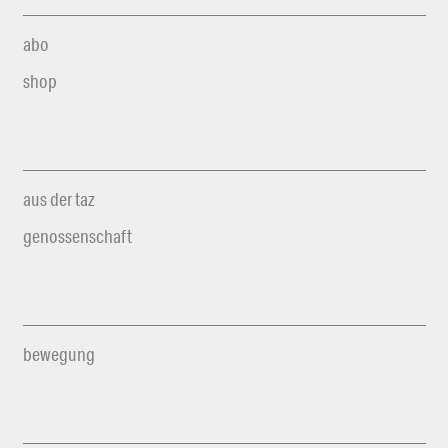
abo
shop
aus der taz
genossenschaft
bewegung