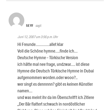
SEYF
sagt:
Juni 12, 2007 um 3:56 p.m. Uhr
Hi Freunde…………allet klar
Voll die Schöne hymne….finde ich…
Deutsche Hymne – Türkische Version
ich hätte mal nee frage, undzwar…. ist diese
Hymne die Deutsch Türkische Hymne in Dubai
aufgenommen worden.oder wooo?..
wer singt es dennnnn? gibt es keinen Künstler
namen…
und was meint ihr da im Überschrifft ich Zitiere
„Der Bär flattert schwach in nordöstlicher