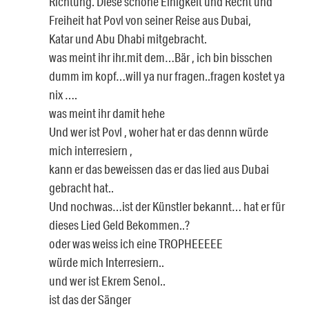
Richtung. Diese schöne Einigkeit ünd Recht ünd
Freiheit hat Povl von seiner Reise aus Dubai,
Katar und Abu Dhabi mitgebracht.
was meint ihr ihr.mit dem…Bär , ich bin bisschen
dumm im kopf…will ya nur fragen..fragen kostet ya
nix ….
was meint ihr damit hehe
Und wer ist Povl , woher hat er das dennn würde
mich interresiern ,
kann er das beweissen das er das lied aus Dubai
gebracht hat..
Und nochwas…ist der Künstler bekannt… hat er für
dieses Lied Geld Bekommen..?
oder was weiss ich eine TROPHEEEEE
würde mich Interresiern..
und wer ist Ekrem Senol..
ist das der Sänger