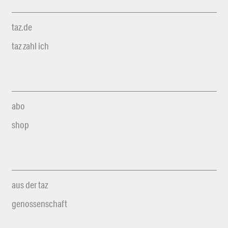
taz.de
taz zahl ich
abo
shop
aus der taz
genossenschaft