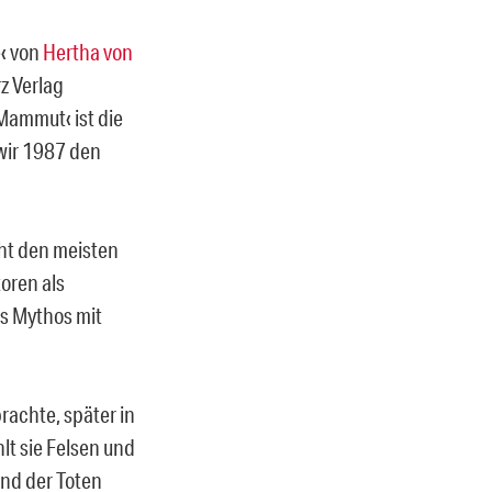
e‹ von
Hertha von
z Verlag
 Mammut‹ ist die
 wir 1987 den
cht den meisten
oren als
es Mythos mit
rachte, später in
lt sie Felsen und
and der Toten