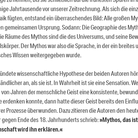
inige Jahrtausende vor unserer Zeitrechnung. Als sich die ein
ik fügten, entstand ein überraschendes Bild: Alle großen My
n gemeinsamen Ursprung. Sodann: Die Geographie des Mythos
Die Räume des Mythos sind die des Universums, und seine Bew
skörper. Der Mythos war also die Sprache, in der ein breite
sches Wissen weitergegeben wurde.
ündete wissenschaftliche Hypothese der beiden Autoren hör
ändlicher an, als sie ist. In Wahrheit ist sie eine Sensation. 
von Jahren der menschliche Geist eine konsistente, bewund
 erdenken konnte, dann hatte dieser Geist bereits den Einflu
rer Prozesse überwunden. Dazu zitieren die Autoren den heu
r gegen Ende des 18. Jahrhunderts schrieb:
»Mythos, das is
schaft wird ihn erklären.«