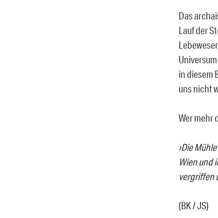
Das archai
Lauf der S
Lebewesen 
Universum 
in diesem 
uns nicht 
Wer mehr da
›Die Mühle
Wien und i
vergriffen 
(BK / JS)