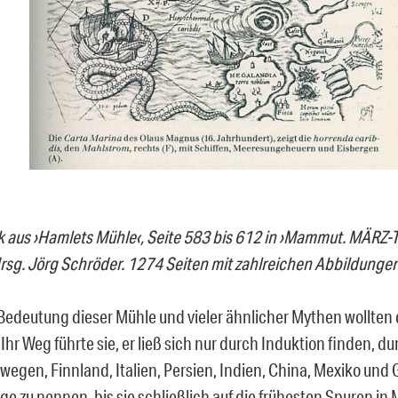
 aus ›Hamlets Mühle‹, Seite 583 bis 612 in ›Mammut. MÄRZ-T
rsg. Jörg Schröder. 1274 Seiten mit zahlreichen Abbildungen
Bedeutung dieser Mühle und vieler ähnlicher Mythen wollten 
Ihr Weg führte sie, er ließ sich nur durch Induktion finden, du
rwegen, Finnland, Italien, Persien, Indien, China, Mexiko und
ige zu nennen, bis sie schließlich auf die frühesten Spuren i