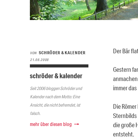
Der Bär fla
SCHRÖDER & KALENDER
VON
21.08.2008
Gestern fan
schröder & kalender
anmachen m
immer das 
Seit 2006 bloggen Schröder und
Kalender nach dem Motto: Eine
Ansicht, die nicht befremdet, ist
Die Römer 
falsch.
Sternbilds 
mehr über diesen blog
die große 
entsteht.