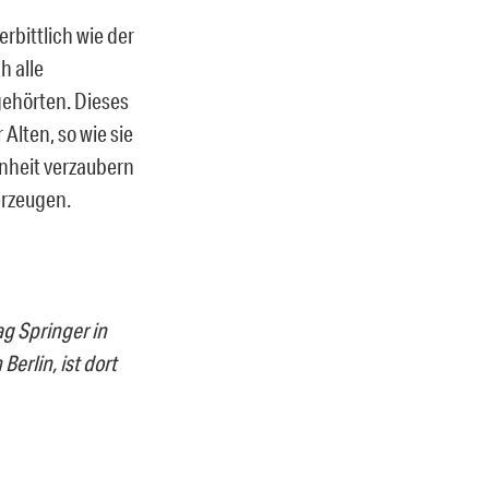
rbittlich wie der
h alle
ehörten. Dieses
lten, so wie sie
önheit verzaubern
erzeugen.
g Springer in
erlin, ist dort