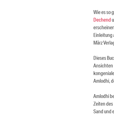
Wie es so 
Dechend
u
erscheinen
Einleitung
März Verla
Dieses Buc
Ansichten 
kongeniale
Amlodhi, d
Amlodhi be
Zeiten des
Sand und e