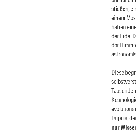
stießen, e
einem Mosa
haben eine
der Erde. 
der Himmel
astronomi
Diese begr
selbstverst
Tausenden 
Kosmologie
evolutionä
Dupuis, de
nur Wissen