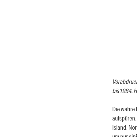
Vorabdruck
bis1984. H
Die wahre 
aufspüren. 
Island, No
um nur ein