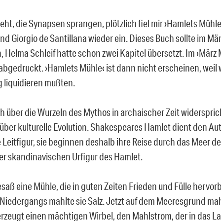
geht, die Synapsen sprangen, plötzlich fiel mir ›Hamlets Mühl
nd Giorgio de Santillana wieder ein. Dieses Buch sollte im Mär
, Helma Schleif hatte schon zwei Kapitel übersetzt. Im ›März
 abgedruckt. ›Hamlets Mühle‹ ist dann nicht erscheinen, weil
g liquidieren mußten.
h über die Wurzeln des Mythos in archaischer Zeit widerspri
über kulturelle Evolution. Shakespeares Hamlet dient den Aut
 Leitfigur, sie beginnen deshalb ihre Reise durch das Meer d
er skandinavischen Urfigur des Hamlet.
saß eine Mühle, die in guten Zeiten Frieden und Fülle hervorb
 Niedergangs mahlte sie Salz. Jetzt auf dem Meeresgrund mah
rzeugt einen mächtigen Wirbel, den Mahlstrom, der in das L