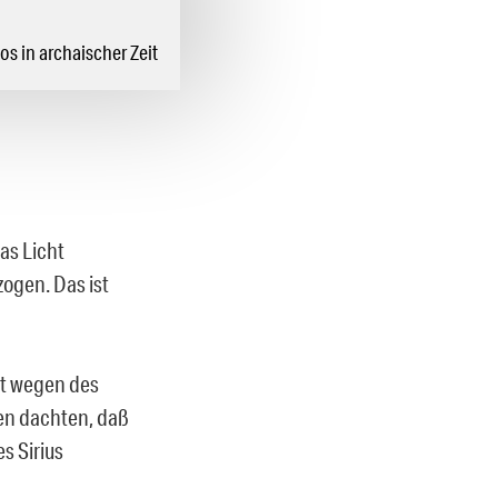
s in archaischer Zeit
das Licht
zogen. Das ist
nt wegen des
chen dachten, daß
s Sirius