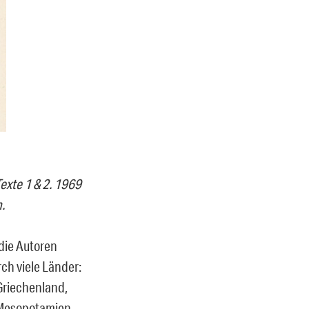
exte 1 & 2. 1969
.
die Autoren
rch viele Länder:
 Griechenland,
n Mesopotamien