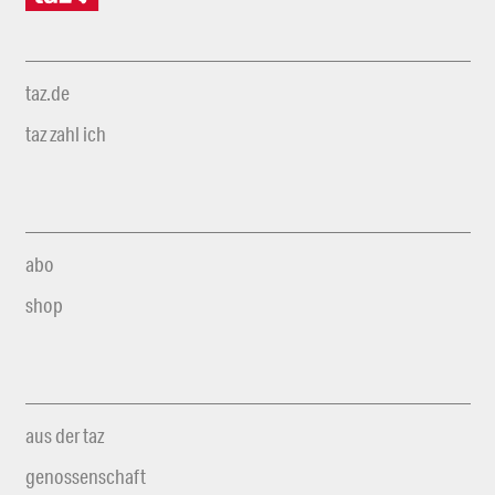
taz.de
taz zahl ich
abo
shop
aus der taz
genossenschaft