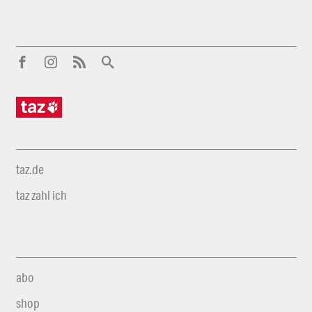
taz.de
taz zahl ich
abo
shop