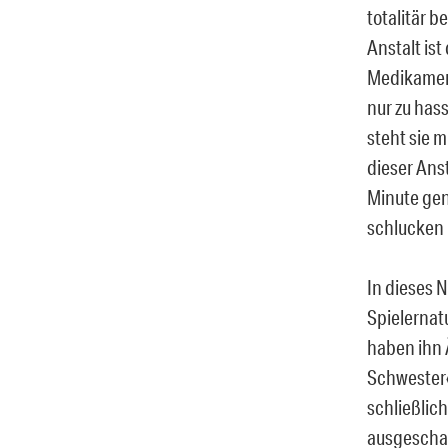
totalitär b
Anstalt ist
Medikamente
nur zu has
steht sie m
dieser Anst
Minute gena
schlucken m
In dieses 
Spielernat
haben ihn 
Schwester‹
schließlic
ausgeschal