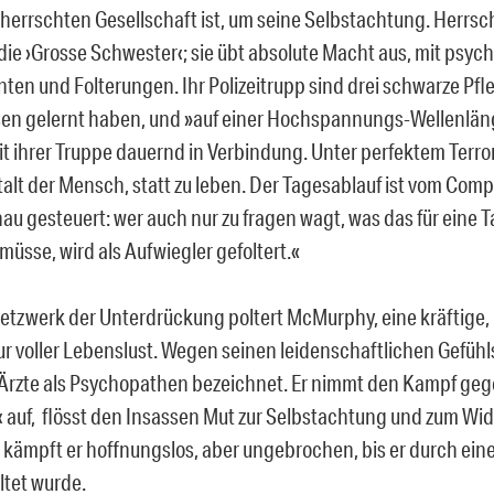
eherrschten Gesellschaft ist, um seine Selbstachtung. Herrsch
 die ›Grosse Schwester‹; sie übt absolute Macht aus, mit psyc
n und Folterungen. Ihr Polizeitrupp sind drei schwarze Pflege
sen gelernt haben, und »auf einer Hochspannungs-Wellenlä
it ihrer Truppe dauernd in Verbindung. Unter perfektem Terror
alt der Mensch, statt zu leben. Der Tagesablauf ist vom Comp
u gesteuert: wer auch nur zu fragen wagt, was das für eine Tab
üsse, wird als Aufwiegler gefoltert.«
Netzwerk der Unterdrückung poltert McMurphy, eine kräftige
ur voller Lebenslust. Wegen seinen leidenschaftlichen Gefü
Ärzte als Psychopathen bezeichnet. Er nimmt den Kampf geg
 auf, flösst den Insassen Mut zur Selbstachtung und zum Wid
h kämpft er hoffnungslos, aber ungebrochen, bis er durch ein
tet wurde.