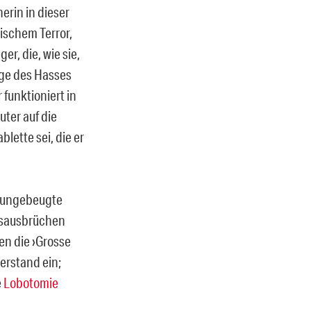
erin in dieser
hischem Terror,
r, die, wie sie,
nge des Hasses
 funktioniert in
uter auf die
lette sei, die er
, ungebeugte
hlsausbrüchen
en die ›Grosse
erstand ein;
e
Lobotomie