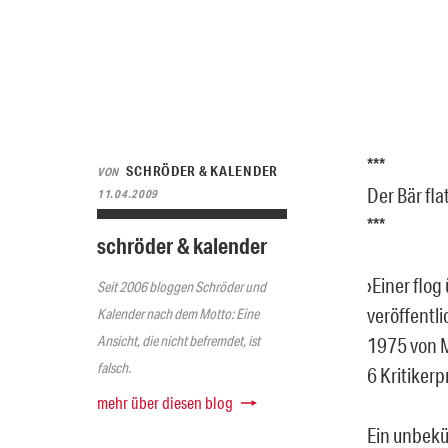
***
SCHRÖDER & KALENDER
VON
Der Bär fla
11.04.2009
***
schröder & kalender
›Einer flo
Seit 2006 bloggen Schröder und
veröffentl
Kalender nach dem Motto: Eine
Ansicht, die nicht befremdet, ist
1975 von M
falsch.
6 Kritikerp
mehr über diesen blog
Ein unbekü