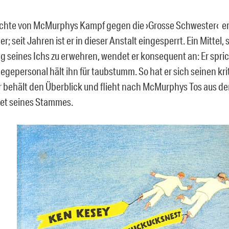
chte von McMurphys Kampf gegen die ›Grosse Schwester‹ erz
r; seit Jahren ist er in dieser Anstalt eingesperrt. Ein Mittel, 
g seines Ichs zu erwehren, wendet er konsequent an: Er spric
legepersonal hält ihn für taubstumm. So hat er sich seinen kr
r behält den Überblick und flieht nach McMurphys Tos aus der
iet seines Stammes.