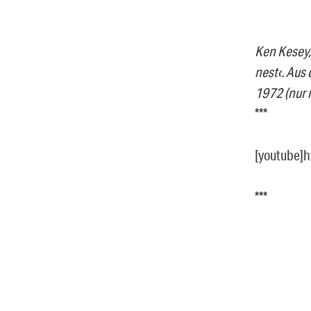
Ken Kesey, 
nest‹. Aus
1972 (nur n
***
[youtube]
***