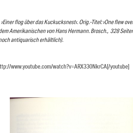
›Einer flog über das Kuckucksnest‹. Orig.-Titel: ›One flew ove
 dem Amerikanischen von Hans Hermann. Brosch., 328 Seiten
och antiquarisch erhältlich).
http://www.youtube.com/watch?v=ARX330NkrCA[/youtube]