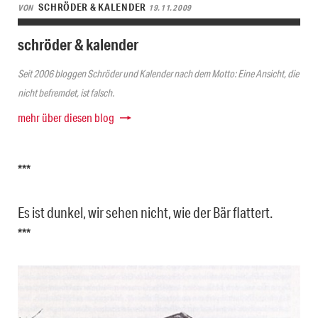
SCHRÖDER & KALENDER
VON
19.11.2009
schröder & kalender
Seit 2006 bloggen Schröder und Kalender nach dem Motto: Eine Ansicht, die
nicht befremdet, ist falsch.
mehr über diesen blog
***
Es ist dunkel, wir sehen nicht, wie der Bär flattert.
***