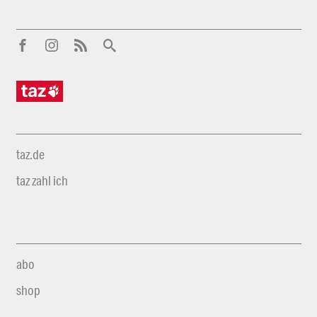
taz.de
taz zahl ich
abo
shop