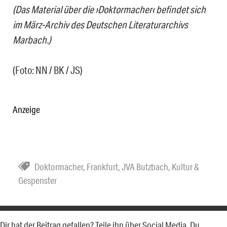
(Das Material über die ›Doktormacher‹ befindet sich
im März-Archiv des Deutschen Literaturarchivs
Marbach.)
(Foto: NN / BK / JS)
Anzeige
Doktormacher
,
Frankfurt
,
JVA Butzbach
,
Kultur &
Gespenster
Dir hat der Beitrag gefallen? Teile ihn über Social Media. Du