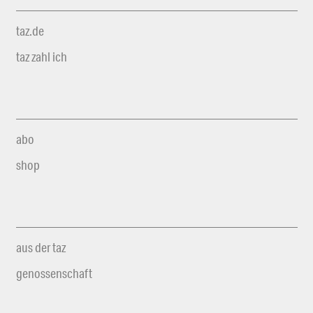
taz.de
taz zahl ich
abo
shop
aus der taz
genossenschaft