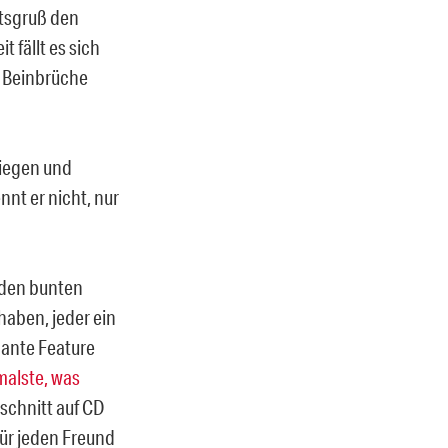
htsgruß den
 fällt es sich
i Beinbrüche
liegen und
nt er nicht, nur
 den bunten
haben, jeder ein
nante Feature
malste, was
tschnitt auf CD
für jeden Freund