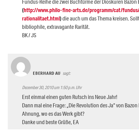
Fundus-Reihe die zwei Buchtürme der Dioskuren Bazon Br
(
http://www.philo-fine-arts.de/programm/cat/fundu
rationalitaet.html
)
die auch um das Thema kreisen. Sollt
bibliophile, extravagante Rarität.
BK / JS
EBERHARD AU
sagt:
Dezember 30, 2010 um 1:50 p.m. Uhr
Erst einmal einen guten Rutsch ins Neue Jahr!
Dann mal eine Frage: „Die Revolution des Ja“ von Bazon B
Ahnung, wo es das Werk gibt?
Danke und beste Grüße, EA