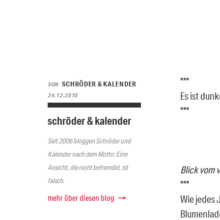
***
SCHRÖDER & KALENDER
VON
Es ist dunk
24.12.2010
***
schröder & kalender
Seit 2006 bloggen Schröder und
Kalender nach dem Motto: Eine
Ansicht, die nicht befremdet, ist
Blick vom 
falsch.
***
mehr über diesen blog
Wie jedes 
Blumenlade