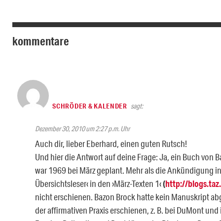
kommentare
SCHRÖDER & KALENDER
sagt:
Dezember 30, 2010 um 2:27 p.m. Uhr
Auch dir, lieber Eberhard, einen guten Rutsch!
Und hier die Antwort auf deine Frage: Ja, ein Buch von 
war 1969 bei März geplant. Mehr als die Ankündigung in
Übersichtsleser‹ in den ›März-Texten 1‹
(
http://blogs.ta
nicht erschienen. Bazon Brock hatte kein Manuskript abg
der affirmativen Praxis erschienen, z. B. bei DuMont und 