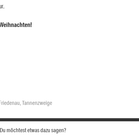
ur.
 Weihnachten!
Friedenau
,
Tannenzweige
a. Du möchtest etwas dazu sagen?