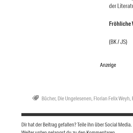
der Literat
Fröhliche
(BK / JS)
Anzeige
Bücher
,
Die Ungelesenen
,
Florian Felix Weyh
,
Dir hat der Beitrag gefallen? Teile ihn über Social Medi
Weiter unten gelangst du zu den Kommentaren.