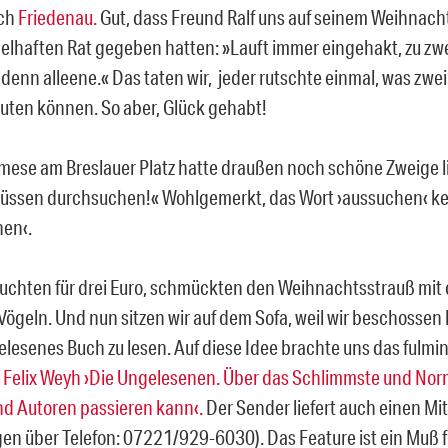
ach
Friedenau.
Gut, dass Freund Ralf uns auf seinem Weihnac
elhaften Rat gegeben hatten: »Lauft immer eingehakt, zu zweit
denn alleene.« Das taten wir, jeder rutschte einmal, was zwe
uten können. So aber, Glück gehabt!
mese am Breslauer Platz hatte draußen noch schöne Zweige 
üssen durchsuchen!« Wohlgemerkt, das Wort ›aussuchen‹ ken
en‹.
uchten für drei Euro, schmückten den Weihnachtsstrauß mit
Vögeln. Und nun sitzen wir auf dem Sofa, weil wir beschossen 
elesenes Buch zu lesen. Auf diese Idee brachte uns das fulmi
n Felix Weyh
›Die Ungelesenen. Über das Schlimmste und Nor
d Autoren passieren kann‹.
Der Sender liefert auch einen Mi
gen über Telefon: 07221/929-6030). Das Feature ist ein Muß 