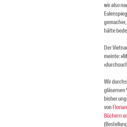
wir also n
Eulenspieg
gemacher, 
hätte bede
Der Vietna
meinte: »M
›durchsuch
Wir durchs
gläsernen 
bisher ung
von
Floria
Büchern un
(Bestellun