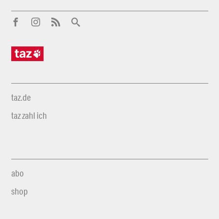
taz.de
taz zahl ich
abo
shop