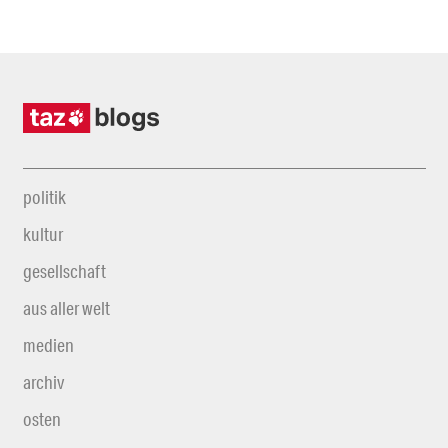
politik
kultur
gesellschaft
aus aller welt
medien
archiv
osten