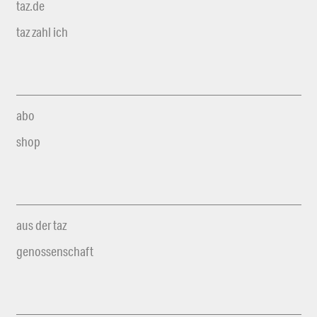
taz.de
taz zahl ich
abo
shop
aus der taz
genossenschaft