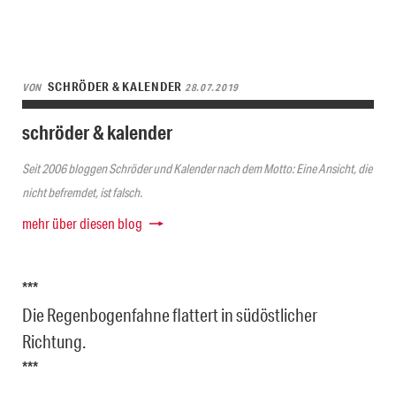
SCHRÖDER & KALENDER
VON
28.07.2019
schröder & kalender
Seit 2006 bloggen Schröder und Kalender nach dem Motto: Eine Ansicht, die
nicht befremdet, ist falsch.
mehr über diesen blog
***
Die Regenbogenfahne flattert in südöstlicher
Richtung.
***