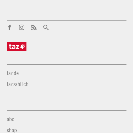
taz.de
taz zahl ich
abo
shop