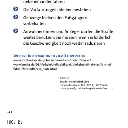
***
BK / JS