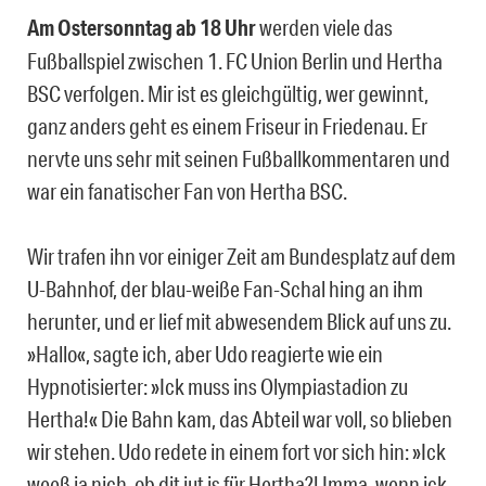
Am Ostersonntag ab 18 Uhr
werden viele das
Fußballspiel zwischen 1. FC Union Berlin und Hertha
BSC verfolgen. Mir ist es gleichgültig, wer gewinnt,
ganz anders geht es einem Friseur in Friedenau. Er
nervte uns sehr mit seinen Fußballkommentaren und
war ein fanatischer Fan von Hertha BSC.
Wir trafen ihn vor einiger Zeit am Bundesplatz auf dem
U-Bahnhof, der blau-weiße Fan-Schal hing an ihm
herunter, und er lief mit abwesendem Blick auf uns zu.
»Hallo«, sagte ich, aber Udo reagierte wie ein
Hypnotisierter: »Ick muss ins Olympiastadion zu
Hertha!« Die Bahn kam, das Abteil war voll, so blieben
wir stehen. Udo redete in einem fort vor sich hin: »Ick
weeß ja nich, ob dit jut is für Hertha?! Imma, wenn ick