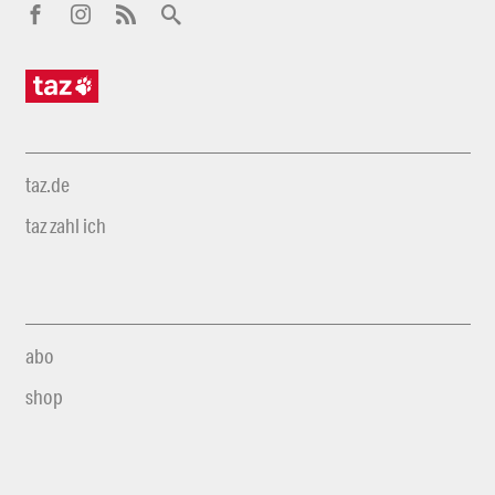
taz.de
taz zahl ich
abo
shop