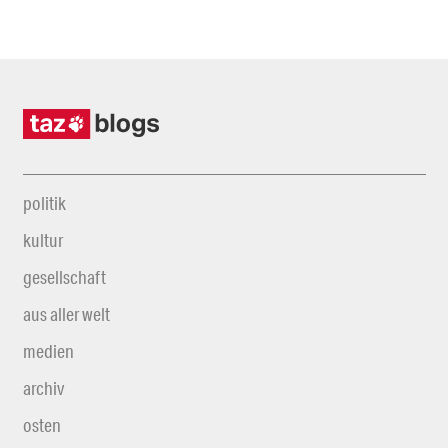
politik
kultur
gesellschaft
aus aller welt
medien
archiv
osten