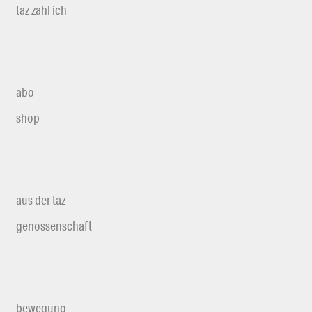
taz zahl ich
abo
shop
aus der taz
genossenschaft
bewegung