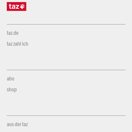
taz.de
taz zahl ich
abo
shop
aus der taz