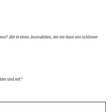
von? Jibt et einen Journalisten, der mir dann von schönem
lder sind mit
*