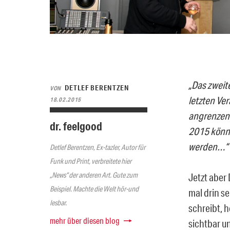
„Das zweit
DETLEF BERENTZEN
VON
letzten Ve
18.02.2015
angrenzend
dr. feelgood
2015 könne
werden…“
Detlef Berentzen, Ex-tazler, Autor für
Funk und Print, verbreitete hier
„News“ der anderen Art. Gute zum
Jetzt aber 
Beispiel. Machte die Welt hör-und
mal drin se
lesbar.
schreibt, h
mehr über diesen blog
sichtbar u