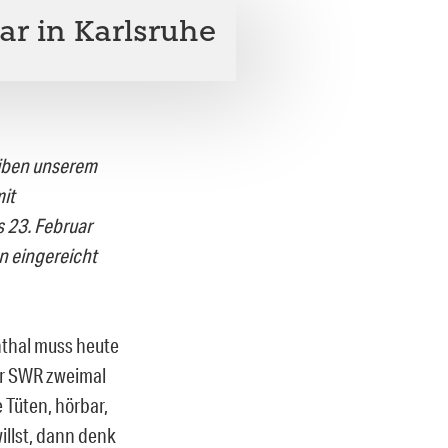
ar in Karlsruhe
leiben unserem
it
 23. Februar
n eingereicht
enthal muss heute
der SWR zweimal
e Tüten, hörbar,
illst, dann denk