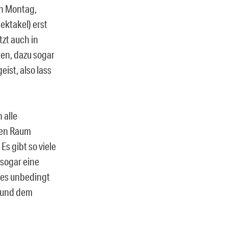
en Montag,
ktakel) erst
tzt auch in
en, dazu sogar
eist, also lass
 alle
gen Raum
Es gibt so viele
 sogar eine
 es unbedingt
n und dem