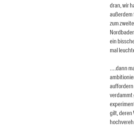
dran, wir 
außerdem f
zum zweiten
Nordbaden 
ein bissche
mal leuch
….dann mac
ambitionie
auffordern 
verdammt g
experiment
gilt, dere
hochverehr