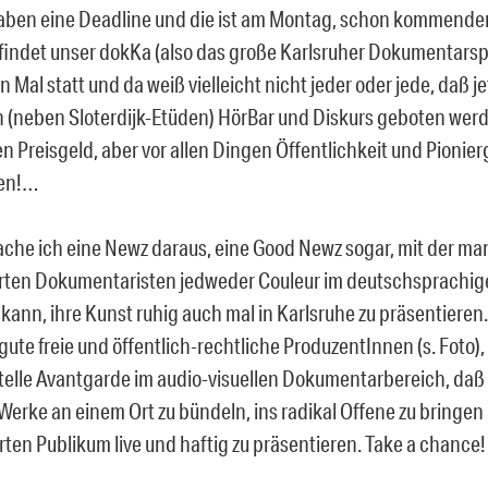
haben eine Deadline und die ist am Montag, schon kommend
indet unser dokKa (also das große Karlsruher Dokumentarspe
 Mal statt und da weiß vielleicht nicht jeder oder jede, daß je
(neben Sloterdijk-Etüden) HörBar und Diskurs geboten werd
n Preisgeld, aber vor allen Dingen Öffentlichkeit und Pionierg
ten!…
he ich eine Newz daraus, eine Good Newz sogar, mit der man
rten Dokumentaristen jedweder Couleur im deutschsprachi
kann, ihre Kunst ruhig auch mal in Karlsruhe zu präsentieren. 
ute freie und öffentlich-rechtliche ProduzentInnen (s. Foto),
elle Avantgarde im audio-visuellen Dokumentarbereich, daß
n Werke an einem Ort zu bündeln, ins radikal Offene zu bringe
ten Publikum live und haftig zu präsentieren. Take a chance!