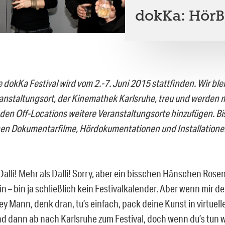
dokKa: HörB
e dokKa Festival wird vom 2.-7. Juni 2015 stattfinden. Wir b
ranstaltungsort, der Kinemathek Karlsruhe, treu und werden m
en Off-Locations weitere Veranstaltungsorte hinzufügen. Bis
n Dokumentarfilme, Hördokumentationen und Installatione
Dalli! Mehr als Dalli! Sorry, aber ein bisschen Hänschen Ros
in – bin ja schließlich kein Festivalkalender. Aber wenn mir 
ey Mann, denk dran, tu’s einfach, pack deine Kunst in virtuell
nd dann ab nach Karlsruhe zum Festival, doch wenn du’s tun w