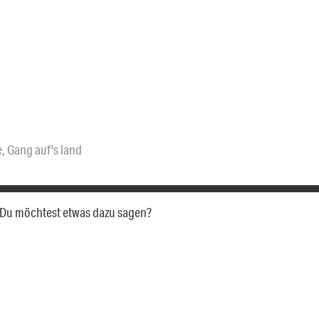
e
,
Gang auf's land
a. Du möchtest etwas dazu sagen?