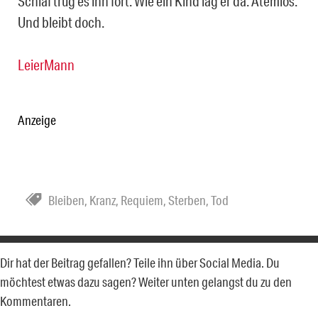
Schlaf trug es ihn fort. Wie ein Kind lag er da. Atemlos.
Und bleibt doch.
LeierMann
Anzeige
Bleiben
,
Kranz
,
Requiem
,
Sterben
,
Tod
Dir hat der Beitrag gefallen? Teile ihn über Social Media. Du
möchtest etwas dazu sagen? Weiter unten gelangst du zu den
Kommentaren.