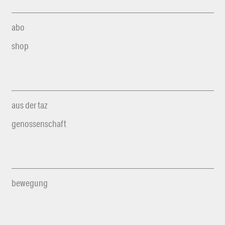
abo
shop
aus der taz
genossenschaft
bewegung