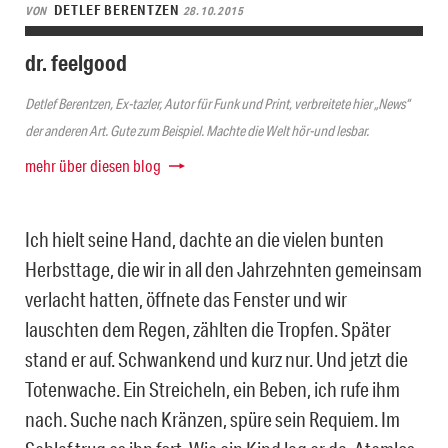
DETLEF BERENTZEN
VON
28.10.2015
dr. feelgood
Detlef Berentzen, Ex-tazler, Autor für Funk und Print, verbreitete hier „News“
der anderen Art. Gute zum Beispiel. Machte die Welt hör-und lesbar.
mehr über diesen blog
Ich hielt seine Hand, dachte an die vielen bunten
Herbsttage, die wir in all den Jahrzehnten gemeinsam
verlacht hatten, öffnete das Fenster und wir
lauschten dem Regen, zählten die Tropfen. Später
stand er auf. Schwankend und kurz nur. Und jetzt die
Totenwache. Ein Streicheln, ein Beben, ich rufe ihm
nach. Suche nach Kränzen, spüre sein Requiem. Im